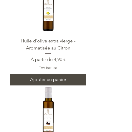
Huile d'olive extra vierge -
Aromatisée au Citron
Prix promotionnel
À partir de
4,90 €
TVA Incluse
Ajouter au panier