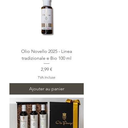
Olio Novello 2025 - Linea
tradizionale e Bio 100 ml
Prix
2,99 €
TVA Incluse
Ajouter au panier