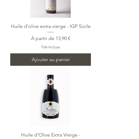
Huile d'olive extra vierge - IGP Sicile
Prix promotionnel
À partir de
13,90 €
TVA Incluse
Ajouter au panier
Huile d'Olive Extra Vierge -