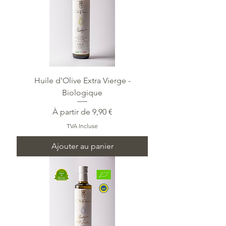
Huile d'Olive Extra Vierge -
Biologique
Prix promotionnel
À partir de
9,90 €
TVA Incluse
Ajouter au panier