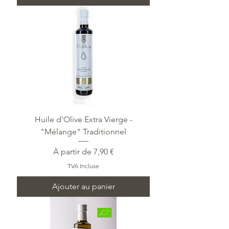
Huile d'Olive Extra Vierge -
"Mélange" Traditionnel
Prix promotionnel
À partir de
7,90 €
TVA Incluse
Ajouter au panier