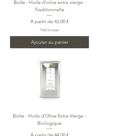
Boîte - Huile d'olive extra vierge -
Traditionnelle
Prix promotionnel
À partir de
42,00 €
TVA Incluse
Ajouter au panier
Boîte - Huile d'Olive Extra Vierge -
Biologique
Prix promotionnel
À partir de
44,00 €