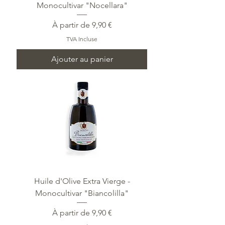
Monocultivar "Nocellara"
Prix promotionnel
À partir de
9,90 €
TVA Incluse
Ajouter au panier
Huile d'Olive Extra Vierge -
Monocultivar "Biancolilla"
Prix promotionnel
À partir de
9,90 €