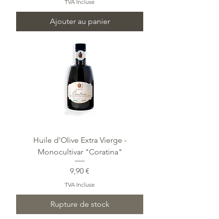
TVA Incluse
Ajouter au panier
Huile d'Olive Extra Vierge -
Monocultivar "Coratina"
Prix
9,90 €
TVA Incluse
Rupture de stock