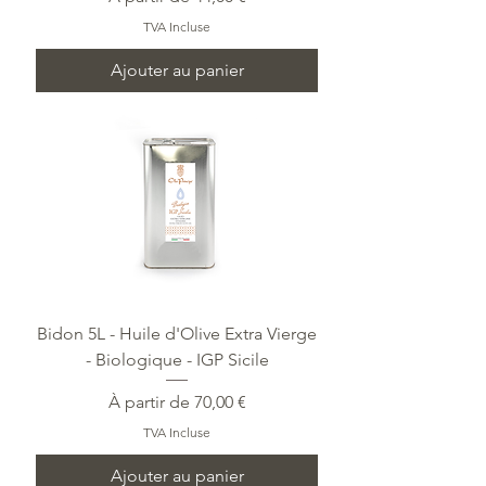
TVA Incluse
Ajouter au panier
Bidon 5L - Huile d'Olive Extra Vierge
- Biologique - IGP Sicile
Prix promotionnel
À partir de
70,00 €
TVA Incluse
Ajouter au panier