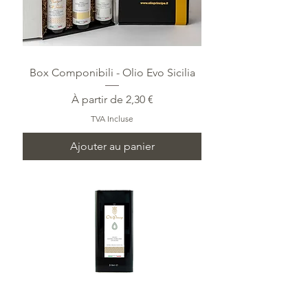
Box Componibili - Olio Evo Sicilia
Prix promotionnel
À partir de
2,30 €
TVA Incluse
Ajouter au panier