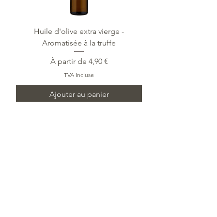
Huile d'olive extra vierge -
Aromatisée à la truffe
Prix promotionnel
À partir de
4,90 €
TVA Incluse
Ajouter au panier
Huile d'olive extra vierge -