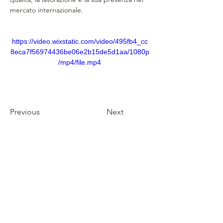
mercato internazionale. 
https://video.wixstatic.com/video/495fb4_cc
8eca7f56974436be06e2b15de5d1aa/1080p
/mp4/file.mp4
Previous
Next