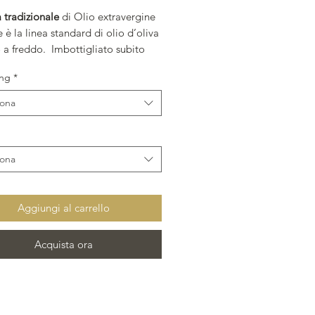
a tradizionale
di Olio extravergine
e è la linea standard di olio d’oliva
o a freddo. Imbottigliato subito
estrazione per mantenere
ing
*
ata la sua fragranza.
ore verde brillante e dal sapore
iona
 corposo è un olio ideale durante
pasti.
iona
Aggiungi al carrello
Acquista ora