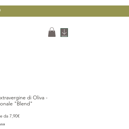
0
OP
CONTATTI
xtravergine di Oliva -
ionale "Blend"
Prezzo
re da
7,90€
scontato
usa