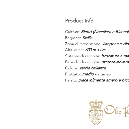
Product Info
Cultivar:
Blend (Nocellara e Biancoli
Regione:
Sicilia
Zona di produzione:
Aragona e din
Altitudine:
600 m s.l.m.
Sistema di raccolta:
brucatura a m
Periodo di raccolta:
ottobre-novem
Colore:
verde brillante
Fruttato:
medio -
intenso
Palato:
piacevolmente amaro e pic