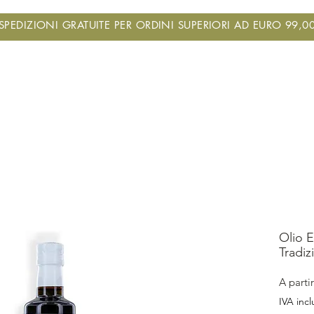
SPEDIZIONI GRATUITE PER ORDINI SUPERIORI AD EURO 99,0
ME
STORIA
OLIO
FRANTOIO
VISIT
NEWS
SH
Olio E
Tradiz
A parti
IVA incl