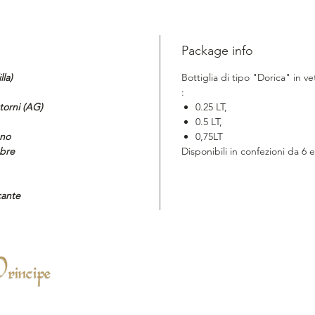
Package info
lla)
Bottiglia di tipo "Dorica" in ve
:
torni (AG)
0.25 LT,
0.5 LT,
ano
0,75LT
bre
Disponibili in confezioni da 6 e
cante