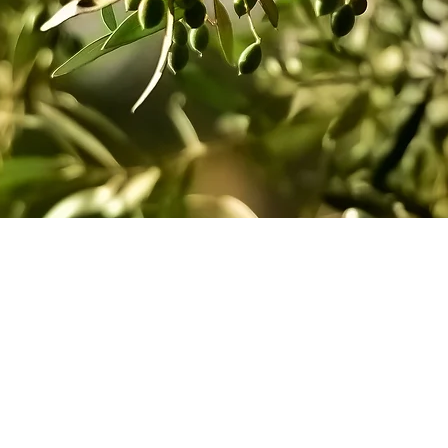
 Principe e tradiz
narie aragonesi