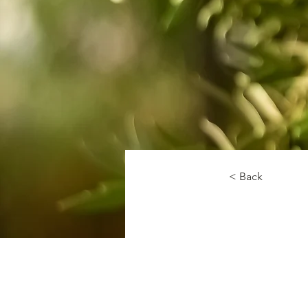
< Back
Olio
culi