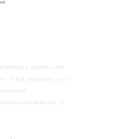
xt
ontrada agnellaro
nc 92021 aragona (ag)
922591323
nfo@olioprincipe.it