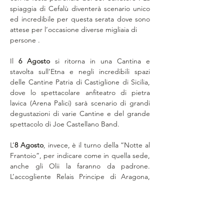
spiaggia di Cefalù diventerà scenario unico 
ed incredibile per questa serata dove sono 
attese per l’occasione diverse migliaia di
persone .
Il 
6 Agosto
 si ritorna in una Cantina e 
stavolta sull’Etna e negli incredibili spazi 
delle Cantine Patria di Castiglione di Sicilia, 
dove lo spettacolare anfiteatro di pietra 
lavica (Arena Palici) sarà scenario di grandi 
degustazioni di varie Cantine e del grande 
spettacolo di Joe Castellano Band.
L’
8 Agosto
, invece, è il turno della “Notte al 
Frantoio”, per indicare come in quella sede, 
anche gli Olii la faranno da padrone. 
L’accogliente Relais Principe di Aragona, 
ospiterà infatti questa altra particolare 
chicca sul territorio agrigentino e 
proponendo uno speciale Party, sempre 
con grandi degustazioni di food, vini, olii e 