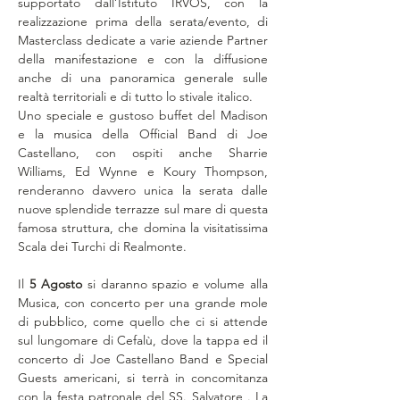
supportato dall’Istituto IRVOS, con la 
realizzazione prima della serata/evento, di 
Masterclass dedicate a varie aziende Partner 
della manifestazione e con la diffusione 
anche di una panoramica generale sulle 
realtà territoriali e di tutto lo stivale italico.
Uno speciale e gustoso buffet del Madison 
e la musica della Official Band di Joe 
Castellano, con ospiti anche Sharrie 
Williams, Ed Wynne e Koury Thompson, 
renderanno davvero unica la serata dalle 
nuove splendide terrazze sul mare di questa 
famosa struttura, che domina la visitatissima 
Scala dei Turchi di Realmonte.
Il 
5 Agosto
 si daranno spazio e volume alla 
Musica, con concerto per una grande mole 
di pubblico, come quello che ci si attende 
sul lungomare di Cefalù, dove la tappa ed il 
concerto di Joe Castellano Band e Special 
Guests americani, si terrà in concomitanza 
con la festa patronale del SS. Salvatore . La 